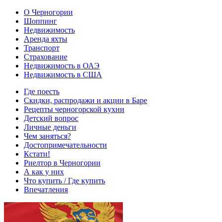
О Черногории
Шоппинг
Недвижимость
Аренда яхты
Транспорт
Страхование
Недвижимость в ОАЭ
Недвижимость в США
Где поесть
Скидки, распродажи и акции в Баре
Рецепты черногорской кухни
Детский вопрос
Личные деньги
Чем заняться?
Достопримечательности
Кстати!
Риелтор в Черногории
А как у них
Что купить / Где купить
Впечатления