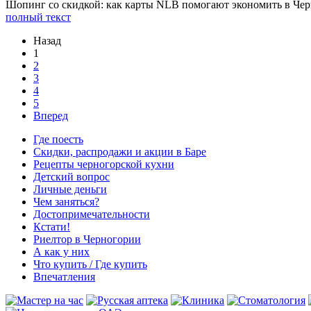
Шопинг со скидкой: как карты NLB помогают экономить в Че
полный текст
Назад
1
2
3
4
5
Вперед
Где поесть
Скидки, распродажи и акции в Баре
Рецепты черногорской кухни
Детский вопрос
Личные деньги
Чем заняться?
Достопримечательности
Кстати!
Риелтор в Черногории
А как у них
Что купить / Где купить
Впечатления