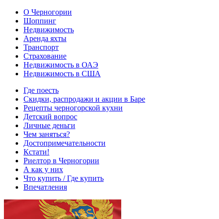
О Черногории
Шоппинг
Недвижимость
Аренда яхты
Транспорт
Страхование
Недвижимость в ОАЭ
Недвижимость в США
Где поесть
Скидки, распродажи и акции в Баре
Рецепты черногорской кухни
Детский вопрос
Личные деньги
Чем заняться?
Достопримечательности
Кстати!
Риелтор в Черногории
А как у них
Что купить / Где купить
Впечатления